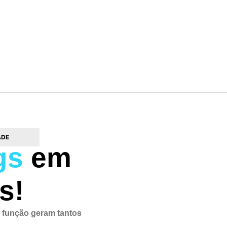
ADE
gs
em
s!
 e função geram tantos