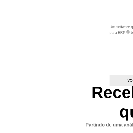
Um software q
©
para ERP
b
VO
Rec
q
Partindo de uma análi