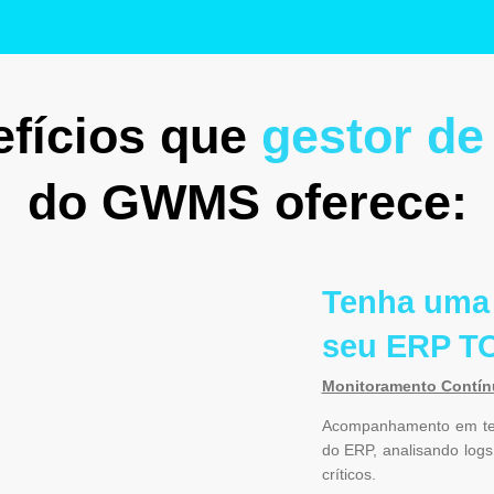
fícios que
gestor de
do GWMS oferece:
Tenha uma 
seu ERP T
Monitoramento Contín
Acompanhamento em tem
do ERP, analisando logs
críticos.