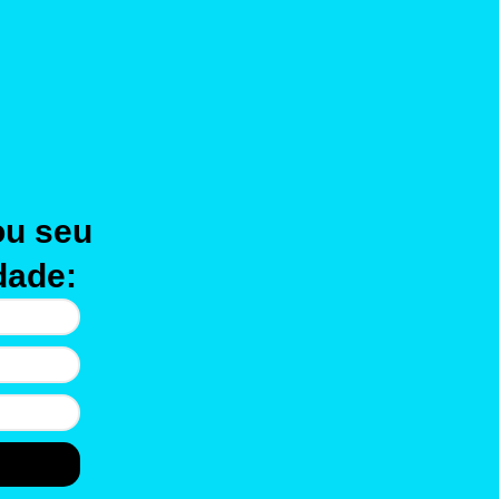
ou seu
dade: