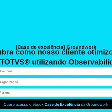
[Case de excelência] Groundwork
bra como nosso cliente otimiz
TOTVS® utilizando Observabili
Quero acesso o ebook
Case de Excelência
da Groundwork