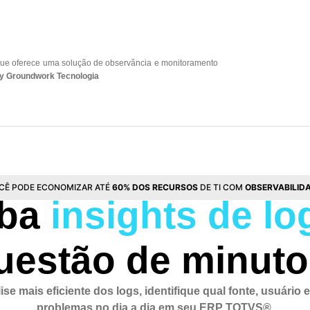
ue oferece uma solução de observância e monitoramento
y Groundwork Tecnologia
CÊ PODE ECONOMIZAR ATÉ
60% DOS RECURSOS
DE TI COM
OBSERVABILID
eba
insights de lo
uestão de minuto
se mais eficiente dos logs, identifique qual fonte, usuário
problemas no dia a dia em seu ERP
TOTVS®.