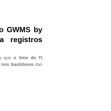
 do GWMS by
sa registros
ra que
o time de TI
 nos bastidores
das